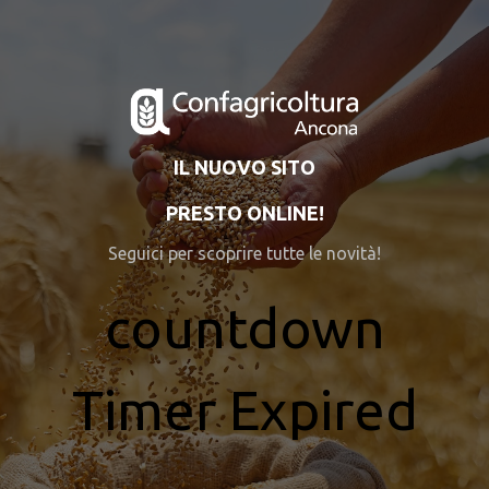
IL NUOVO SITO
PRESTO ONLINE!
Seguici per scoprire tutte le novità!
countdown
Timer Expired